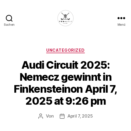
Suchen
Menü
Die
Golffabrik
-
Deine
Kategorien
UNCATEGORIZED
Plattform
Audi Circuit 2025:
für
Golfbegeisterte!
Nemecz gewinnt in
Finkensteinon April 7,
2025 at 9:26 pm
Von
April 7, 2025
Beitragsautor
Veröffentlichungsdatum