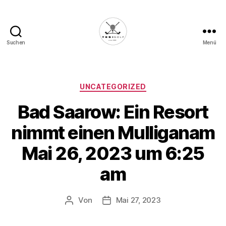
Suchen
Menü
Die
Golffabrik
-
Deine
Kategorien
UNCATEGORIZED
Plattform
Bad Saarow: Ein Resort
für
Golfbegeisterte!
nimmt einen Mulliganam
Mai 26, 2023 um 6:25
am
Von
Mai 27, 2023
Beitragsautor
Veröffentlichungsdatum