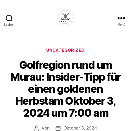
Suchen
Menü
Die
Golffabrik
-
Deine
Kategorien
UNCATEGORIZED
Plattform
Golfregion rund um
für
Golfbegeisterte!
Murau: Insider-Tipp für
einen goldenen
Herbstam Oktober 3,
2024 um 7:00 am
Von
Oktober 3, 2024
Beitragsautor
Veröffentlichungsdatum