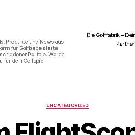
Die Golffabrik – Dei
nds, Produkte und News aus
Partner
form für Golfbegeisterte
erschiedener Portale. Werde
 für dein Golfspiel
Kategorien
UNCATEGORIZED
m FlightSco