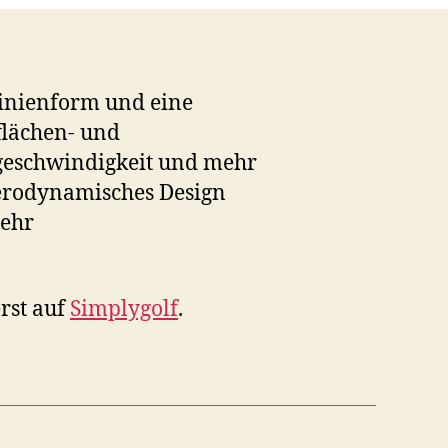
linienform und eine
flächen- und
geschwindigkeit und mehr
Aerodynamisches Design
mehr
rst auf
Simplygolf
.