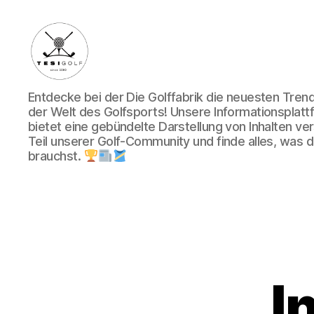
Die
Entdecke bei der Die Golffabrik die neuesten Tre
Golffabrik
der Welt des Golfsports! Unsere Informationsplatt
-
bietet eine gebündelte Darstellung von Inhalten v
Deine
Teil unserer Golf-Community und finde alles, was du
Plattform
brauchst.
für
Golfbegeisterte!
I