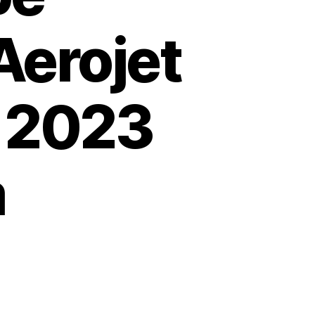
Aerojet
, 2023
m