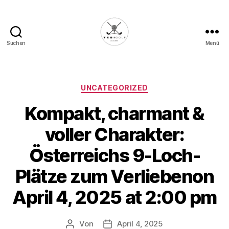
Suchen
Menü
Die
Golffabrik
-
Deine
Kategorien
UNCATEGORIZED
Plattform
Kompakt, charmant &
für
Golfbegeisterte!
voller Charakter:
Österreichs 9-Loch-
Plätze zum Verliebenon
April 4, 2025 at 2:00 pm
Von
April 4, 2025
Beitragsautor
Veröffentlichungsdatum