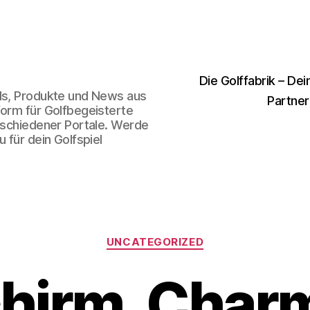
Die Golffabrik – Dei
nds, Produkte und News aus
Partner
form für Golfbegeisterte
erschiedener Portale. Werde
 für dein Golfspiel
Kategorien
UNCATEGORIZED
chirm, Char