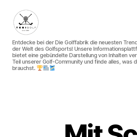
Die
Entdecke bei der Die Golffabrik die neuesten Tre
Golffabrik
der Welt des Golfsports! Unsere Informationsplatt
-
bietet eine gebündelte Darstellung von Inhalten v
Deine
Teil unserer Golf-Community und finde alles, was du
Plattform
brauchst.
für
Golfbegeisterte!
Mit S