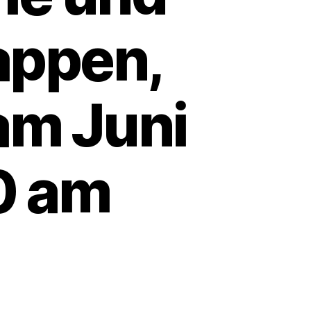
appen,
tam Juni
0 am