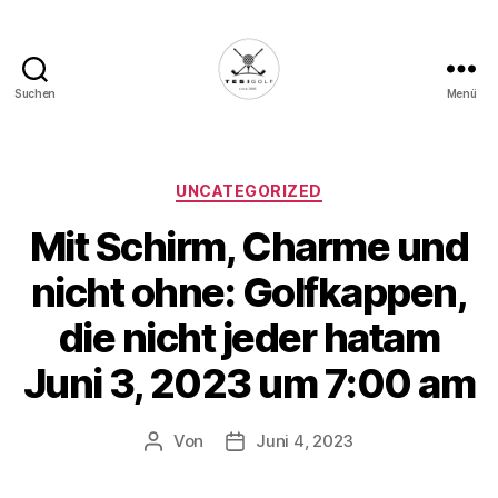
Suchen
Menü
Die
Golffabrik
-
Deine
Kategorien
UNCATEGORIZED
Plattform
Mit Schirm, Charme und
für
Golfbegeisterte!
nicht ohne: Golfkappen,
die nicht jeder hatam
Juni 3, 2023 um 7:00 am
Von
Juni 4, 2023
Beitragsautor
Veröffentlichungsdatum