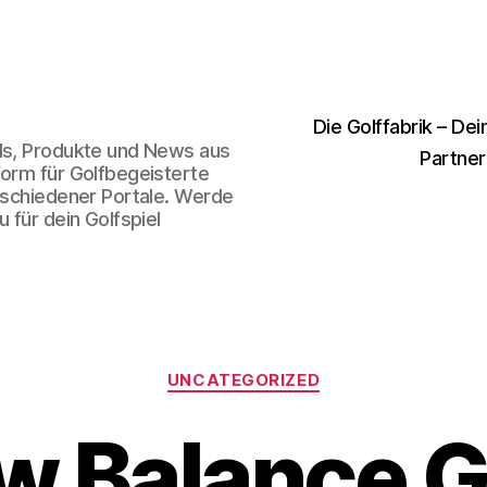
Die Golffabrik – Dei
nds, Produkte und News aus
Partner
form für Golfbegeisterte
erschiedener Portale. Werde
 für dein Golfspiel
Kategorien
UNCATEGORIZED
w Balance Go