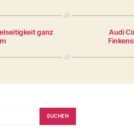
elseitigkeit ganz
Audi Ci
pm
Finkens