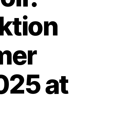
ktion
mer
025 at