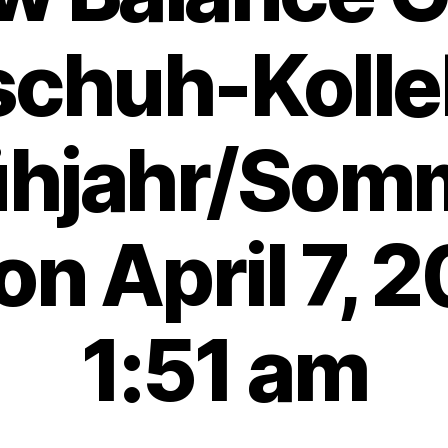
schuh-Kolle
ühjahr/Som
n April 7, 2
1:51 am