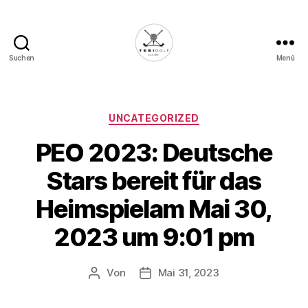
Suchen
Menü
Die
Golffabrik
-
Deine
Kategorien
UNCATEGORIZED
Plattform
PEO 2023: Deutsche
für
Golfbegeisterte!
Stars bereit für das
Heimspielam Mai 30,
2023 um 9:01 pm
Von
Mai 31, 2023
Beitragsautor
Veröffentlichungsdatum