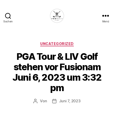
Suchen
Menü
Die
Golffabrik
-
Deine
Kategorien
UNCATEGORIZED
Plattform
PGA Tour & LIV Golf
für
Golfbegeisterte!
stehen vor Fusionam
Juni 6, 2023 um 3:32
pm
Von
Juni 7, 2023
Beitragsautor
Veröffentlichungsdatum