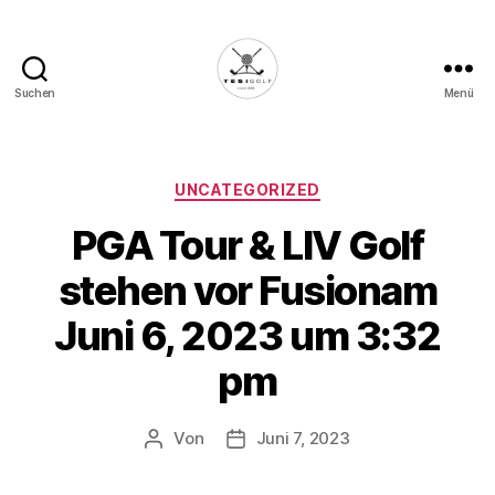
Suchen
Menü
Die
Golffabrik
-
Deine
Kategorien
UNCATEGORIZED
Plattform
PGA Tour & LIV Golf
für
Golfbegeisterte!
stehen vor Fusionam
Juni 6, 2023 um 3:32
pm
Von
Juni 7, 2023
Beitragsautor
Veröffentlichungsdatum