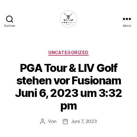
Suchen
Menü
Die
Golffabrik
-
Deine
Kategorien
UNCATEGORIZED
Plattform
PGA Tour & LIV Golf
für
Golfbegeisterte!
stehen vor Fusionam
Juni 6, 2023 um 3:32
pm
Von
Juni 7, 2023
Beitragsautor
Veröffentlichungsdatum