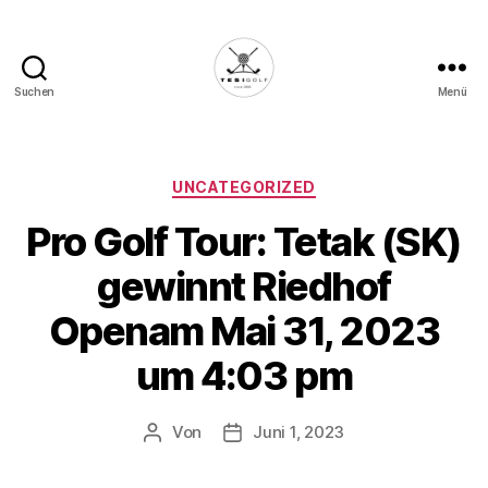
Suchen
Menü
Die
Golffabrik
-
Deine
Kategorien
UNCATEGORIZED
Plattform
Pro Golf Tour: Tetak (SK)
für
Golfbegeisterte!
gewinnt Riedhof
Openam Mai 31, 2023
um 4:03 pm
Von
Juni 1, 2023
Beitragsautor
Veröffentlichungsdatum