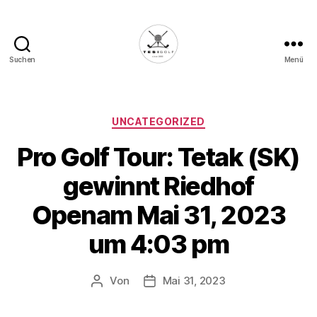
Suchen
Menü
Die
Golffabrik
-
Deine
Kategorien
UNCATEGORIZED
Plattform
Pro Golf Tour: Tetak (SK)
für
Golfbegeisterte!
gewinnt Riedhof
Openam Mai 31, 2023
um 4:03 pm
Von
Mai 31, 2023
Beitragsautor
Veröffentlichungsdatum