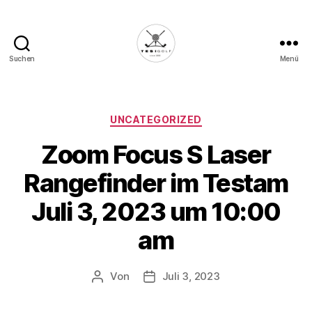
Suchen
Menü
Die
Golffabrik
-
Deine
Kategorien
UNCATEGORIZED
Plattform
Zoom Focus S Laser
für
Golfbegeisterte!
Rangefinder im Testam
Juli 3, 2023 um 10:00
am
Von
Juli 3, 2023
Beitragsautor
Veröffentlichungsdatum