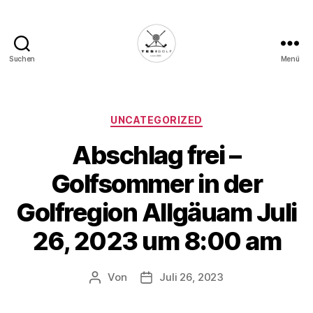
Suchen
Menü
Die
Golffabrik
-
Deine
Kategorien
UNCATEGORIZED
Plattform
Abschlag frei –
für
Golfbegeisterte!
Golfsommer in der
Golfregion Allgäuam Juli
26, 2023 um 8:00 am
Von
Juli 26, 2023
Beitragsautor
Veröffentlichungsdatum