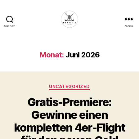
Suchen
Menü
Die
Golffabrik
-
Deine
Monat:
Juni 2026
Plattform
für
Golfbegeisterte!
Kategorien
UNCATEGORIZED
Gratis-Premiere:
Gewinne einen
kompletten 4er-Flight