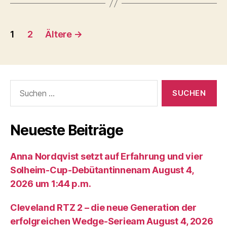
Seitennummerierung
1
2
Ältere
→
der
Beiträge
Suche
nach:
Neueste Beiträge
Anna Nordqvist setzt auf Erfahrung und vier
Solheim-Cup-Debütantinnenam August 4,
2026 um 1:44 p.m.
Cleveland RTZ 2 – die neue Generation der
erfolgreichen Wedge-Serieam August 4, 2026