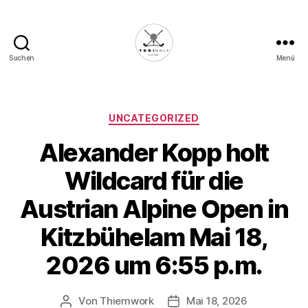
Suchen
Menü
Die
Golffabrik
-
Deine
Kategorien
UNCATEGORIZED
Plattform
Alexander Kopp holt
für
Golfbegeisterte!
Wildcard für die
Austrian Alpine Open in
Kitzbühelam Mai 18,
2026 um 6:55 p.m.
Von
Thiemwork
Mai 18, 2026
Beitragsautor
Veröffentlichungsdatum