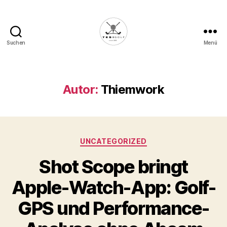
Suchen
Menü
Die
Golffabrik
-
Deine
Autor:
Thiemwork
Plattform
für
Golfbegeisterte!
Kategorien
UNCATEGORIZED
Shot Scope bringt
Apple-Watch-App: Golf-
GPS und Performance-