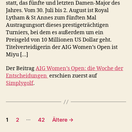
statt, das fünfte und letzten Damen-Major des
Jahres. Vom 30. Juli bis 2. August ist Royal
Lytham & St Annes zum fünften Mal
Austragungsort dieses prestigeträchtigen
Turniers, bei dem es außerdem um ein
Preisgeld von 10 Millionen US Dollar geht.
Titelverteidigerin der AIG Women’s Open ist
Miyu […]
Der Beitrag
AIG Women’s Open: die Woche der
Entscheidungen
erschien zuerst auf
Simplygolf
.
Seitennummerierung
…
1
2
42
Ältere
→
der