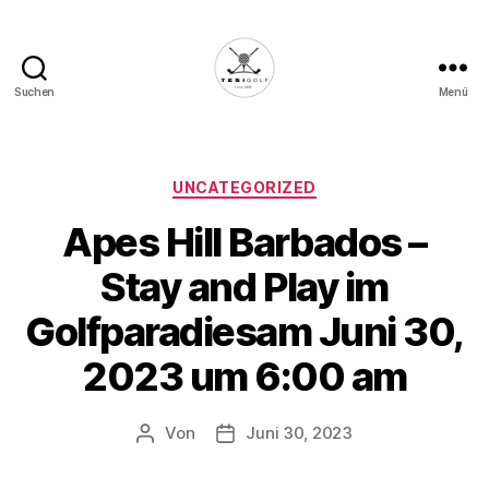
Suchen
Menü
Die
Golffabrik
-
Deine
Kategorien
UNCATEGORIZED
Plattform
Apes Hill Barbados –
für
Golfbegeisterte!
Stay and Play im
Golfparadiesam Juni 30,
2023 um 6:00 am
Von
Juni 30, 2023
Beitragsautor
Veröffentlichungsdatum