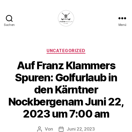
Suchen
Menü
Die
Golffabrik
-
Deine
Kategorien
UNCATEGORIZED
Plattform
Auf Franz Klammers
für
Golfbegeisterte!
Spuren: Golfurlaub in
den Kärntner
Nockbergenam Juni 22,
2023 um 7:00 am
Von
Juni 22, 2023
Beitragsautor
Veröffentlichungsdatum