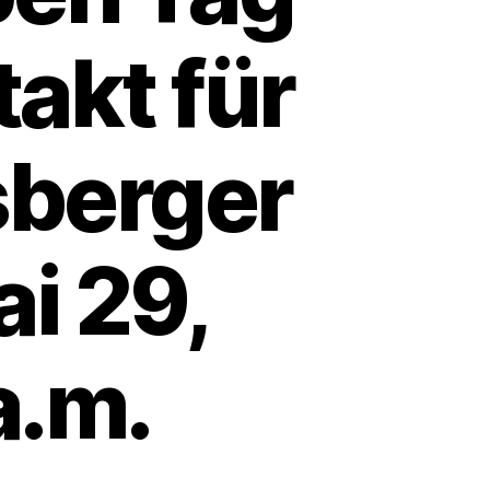
takt für
sberger
i 29,
a.m.