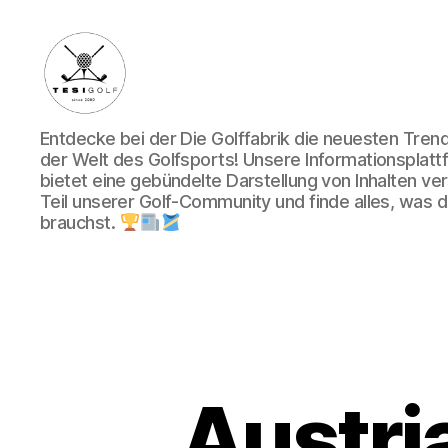
Die
Entdecke bei der Die Golffabrik die neuesten Tre
Golffabrik
der Welt des Golfsports! Unsere Informationsplatt
-
bietet eine gebündelte Darstellung von Inhalten v
Deine
Teil unserer Golf-Community und finde alles, was du
Plattform
brauchst.
für
Golfbegeisterte!
Austri