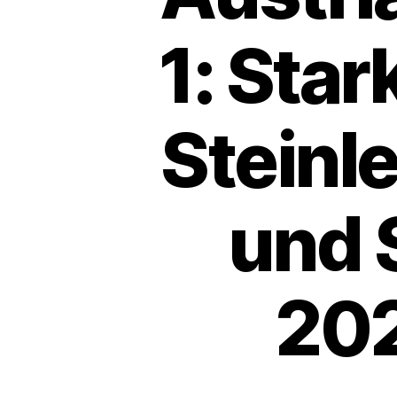
1: Star
Steinl
und 
202