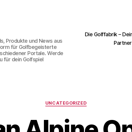
Die Golffabrik – Dei
nds, Produkte und News aus
Partner
form für Golfbegeisterte
erschiedener Portale. Werde
 für dein Golfspiel
Kategorien
UNCATEGORIZED
an Alpine O