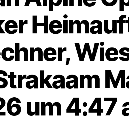
ker Heimauf
echner, Wie
Strakaam Ma
6 um 4:47 