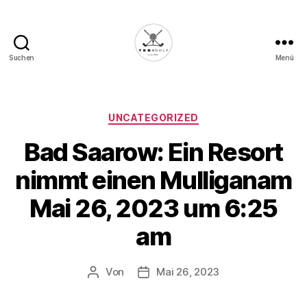
Suchen
Menü
Die
Golffabrik
-
Deine
Kategorien
UNCATEGORIZED
Plattform
Bad Saarow: Ein Resort
für
Golfbegeisterte!
nimmt einen Mulliganam
Mai 26, 2023 um 6:25
am
Von
Mai 26, 2023
Beitragsautor
Veröffentlichungsdatum