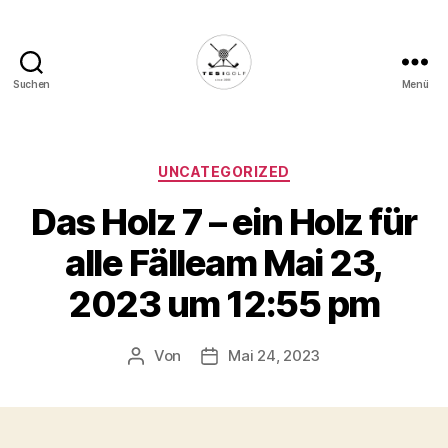
Suchen
Menü
Die
Golffabrik
-
Deine
Kategorien
UNCATEGORIZED
Plattform
Das Holz 7 – ein Holz für
für
Golfbegeisterte!
alle Fälleam Mai 23,
2023 um 12:55 pm
Von
Mai 24, 2023
Beitragsautor
Veröffentlichungsdatum