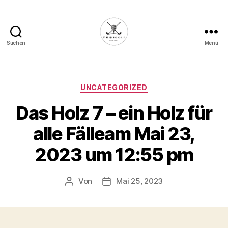
Suchen
Menü
Die
Golffabrik
-
Deine
Kategorien
UNCATEGORIZED
Plattform
Das Holz 7 – ein Holz für
für
Golfbegeisterte!
alle Fälleam Mai 23,
2023 um 12:55 pm
Von
Mai 25, 2023
Beitragsautor
Veröffentlichungsdatum