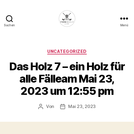
Suchen
Menü
Die
Golffabrik
-
Deine
Kategorien
UNCATEGORIZED
Plattform
Das Holz 7 – ein Holz für
für
Golfbegeisterte!
alle Fälleam Mai 23,
2023 um 12:55 pm
Von
Mai 23, 2023
Beitragsautor
Veröffentlichungsdatum