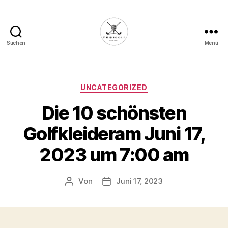
Suchen
Menü
Die
Golffabrik
-
Deine
Kategorien
UNCATEGORIZED
Plattform
Die 10 schönsten
für
Golfbegeisterte!
Golfkleideram Juni 17,
2023 um 7:00 am
Von
Juni 17, 2023
Beitragsautor
Veröffentlichungsdatum