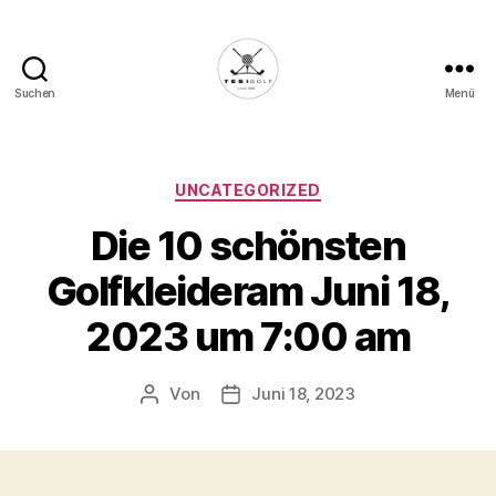
Suchen
Menü
Die
Golffabrik
-
Deine
Kategorien
UNCATEGORIZED
Plattform
Die 10 schönsten
für
Golfbegeisterte!
Golfkleideram Juni 18,
2023 um 7:00 am
Von
Juni 18, 2023
Beitragsautor
Veröffentlichungsdatum