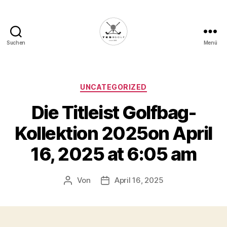
Suchen
Menü
Die
Golffabrik
-
Deine
Kategorien
UNCATEGORIZED
Plattform
Die Titleist Golfbag-
für
Golfbegeisterte!
Kollektion 2025on April
16, 2025 at 6:05 am
Von
April 16, 2025
Beitragsautor
Veröffentlichungsdatum