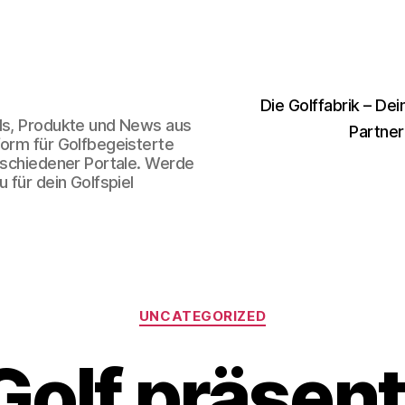
Die Golffabrik – Dei
nds, Produkte und News aus
Partner
form für Golfbegeisterte
erschiedener Portale. Werde
 für dein Golfspiel
Kategorien
UNCATEGORIZED
olf präsent