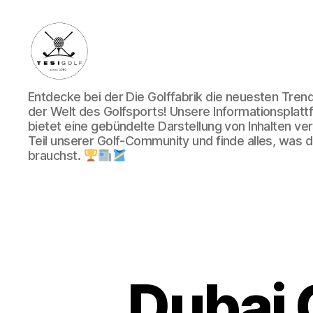
Die
Entdecke bei der Die Golffabrik die neuesten Tre
Golffabrik
der Welt des Golfsports! Unsere Informationsplatt
-
bietet eine gebündelte Darstellung von Inhalten v
Deine
Teil unserer Golf-Community und finde alles, was du
Plattform
brauchst.
für
Golfbegeisterte!
Dubai G