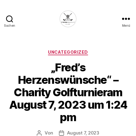
Suchen
Menü
Die
Golffabrik
-
Deine
Kategorien
UNCATEGORIZED
Plattform
„Fred’s
für
Golfbegeisterte!
Herzenswünsche“ –
Charity Golfturnieram
August 7, 2023 um 1:24
pm
Von
August 7, 2023
Beitragsautor
Veröffentlichungsdatum