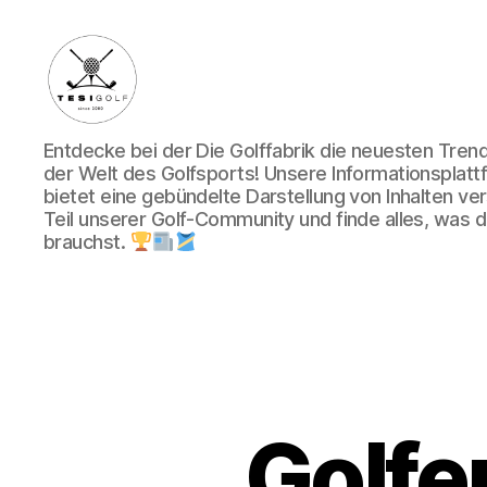
Die
Entdecke bei der Die Golffabrik die neuesten Tre
Golffabrik
der Welt des Golfsports! Unsere Informationsplatt
-
bietet eine gebündelte Darstellung von Inhalten v
Deine
Teil unserer Golf-Community und finde alles, was du
Plattform
brauchst.
für
Golfbegeisterte!
Golfen