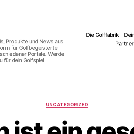
Die Golffabrik – Dei
nds, Produkte und News aus
Partner
form für Golfbegeisterte
erschiedener Portale. Werde
 für dein Golfspiel
Kategorien
UNCATEGORIZED
 ist ein ges