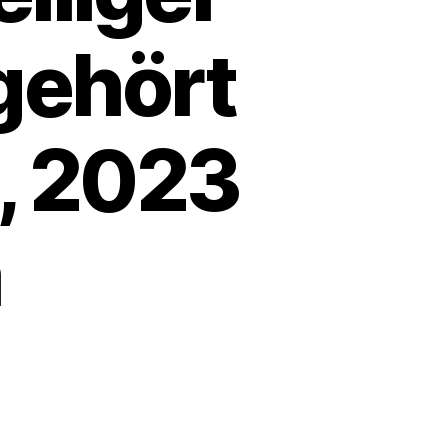
 gehört
, 2023
m