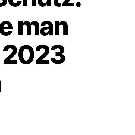
te man
, 2023
m