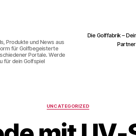
Die Golffabrik – Dei
nds, Produkte und News aus
Partner
form für Golfbegeisterte
erschiedener Portale. Werde
 für dein Golfspiel
Kategorien
UNCATEGORIZED
de mit UV-