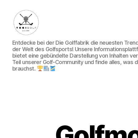
Die
Entdecke bei der Die Golffabrik die neuesten Tre
Golffabrik
der Welt des Golfsports! Unsere Informationsplatt
-
bietet eine gebündelte Darstellung von Inhalten v
Deine
Teil unserer Golf-Community und finde alles, was du
Plattform
brauchst.
für
Golfbegeisterte!
Golfmo