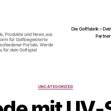
Die Golffabrik – Dei
nds, Produkte und News aus
Partner
form für Golfbegeisterte
erschiedener Portale. Werde
 für dein Golfspiel
Kategorien
UNCATEGORIZED
de mit UV-