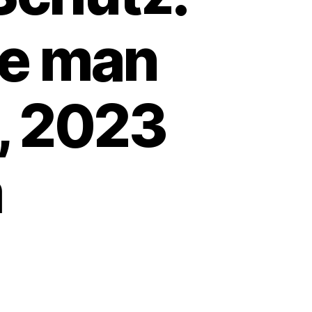
te man
, 2023
m