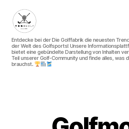
Die
Entdecke bei der Die Golffabrik die neuesten Tre
Golffabrik
der Welt des Golfsports! Unsere Informationsplatt
-
bietet eine gebündelte Darstellung von Inhalten v
Deine
Teil unserer Golf-Community und finde alles, was du
Plattform
brauchst.
für
Golfbegeisterte!
Golfmo