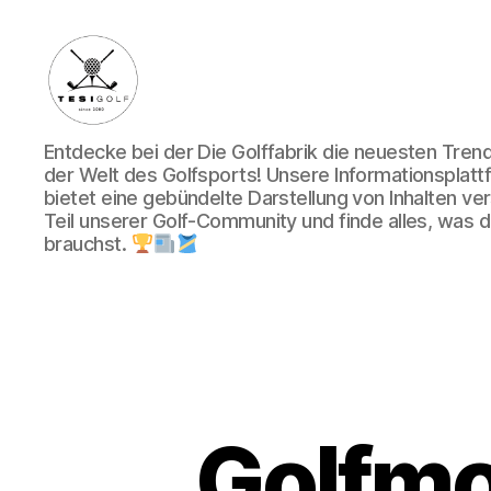
Die
Entdecke bei der Die Golffabrik die neuesten Tre
Golffabrik
der Welt des Golfsports! Unsere Informationsplatt
-
bietet eine gebündelte Darstellung von Inhalten v
Deine
Teil unserer Golf-Community und finde alles, was du
Plattform
brauchst.
für
Golfbegeisterte!
Golfmo