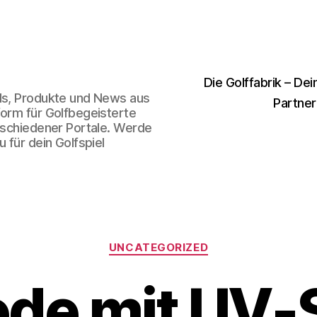
Die Golffabrik – Dei
nds, Produkte und News aus
Partner
form für Golfbegeisterte
erschiedener Portale. Werde
 für dein Golfspiel
Kategorien
UNCATEGORIZED
de mit UV-