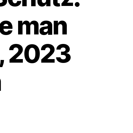
te man
, 2023
m