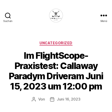
Suchen
Menü
Die
Golffabrik
-
Deine
Kategorien
UNCATEGORIZED
Plattform
Im FlightScope-
für
Golfbegeisterte!
Praxistest: Callaway
Paradym Driveram Juni
15, 2023 um 12:00 pm
Von
Juni 16, 2023
Beitragsautor
Veröffentlichungsdatum