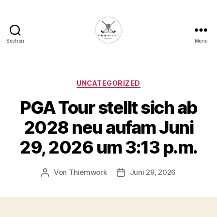
Suchen
Menü
Die
Golffabrik
-
Deine
Kategorien
UNCATEGORIZED
Plattform
PGA Tour stellt sich ab
für
Golfbegeisterte!
2028 neu aufam Juni
29, 2026 um 3:13 p.m.
Von
Thiemwork
Juni 29, 2026
Beitragsautor
Veröffentlichungsdatum