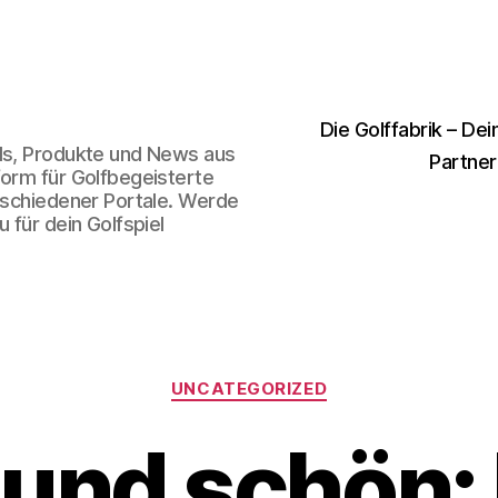
Die Golffabrik – Dei
nds, Produkte und News aus
Partner
form für Golfbegeisterte
erschiedener Portale. Werde
 für dein Golfspiel
Kategorien
UNCATEGORIZED
 und schön: