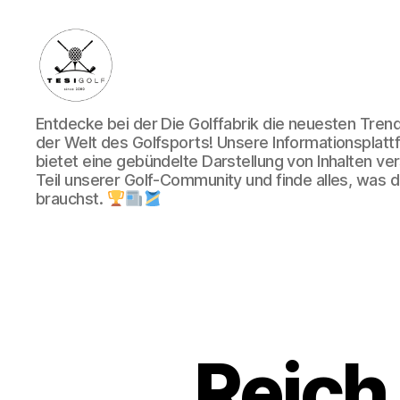
Die
Entdecke bei der Die Golffabrik die neuesten Tre
Golffabrik
der Welt des Golfsports! Unsere Informationsplatt
-
bietet eine gebündelte Darstellung von Inhalten v
Deine
Teil unserer Golf-Community und finde alles, was du
Plattform
brauchst.
für
Golfbegeisterte!
Reich