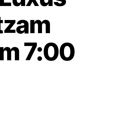
atzam
um 7:00