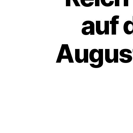
auf 
August