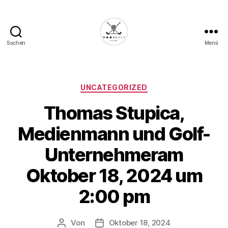
Suchen
Menü
Die
Golffabrik
-
Deine
Kategorien
UNCATEGORIZED
Plattform
Thomas Stupica,
für
Golfbegeisterte!
Medienmann und Golf-
Unternehmeram
Oktober 18, 2024 um
2:00 pm
Von
Oktober 18, 2024
Beitragsautor
Veröffentlichungsdatum