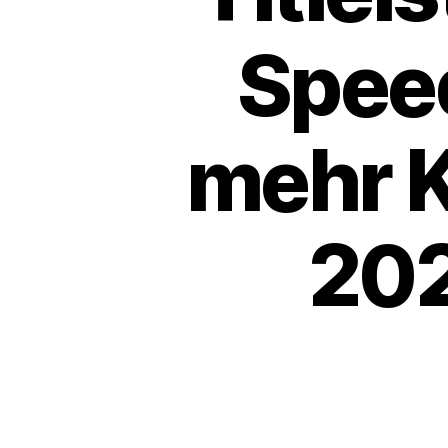
Speed
mehr K
202