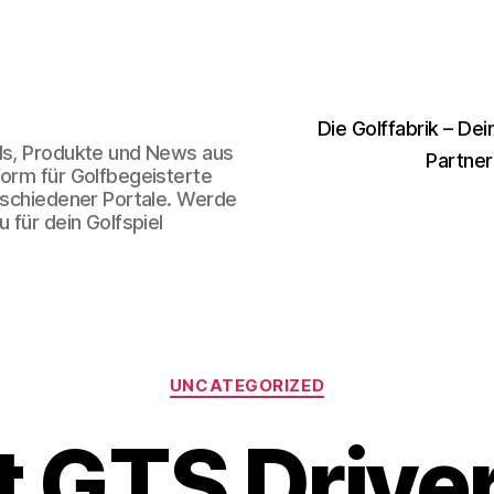
Die Golffabrik – Dei
nds, Produkte und News aus
Partner
form für Golfbegeisterte
erschiedener Portale. Werde
 für dein Golfspiel
Kategorien
UNCATEGORIZED
st GTS Drive