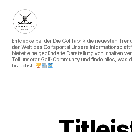
Die
Entdecke bei der Die Golffabrik die neuesten Tre
Golffabrik
der Welt des Golfsports! Unsere Informationsplatt
-
bietet eine gebündelte Darstellung von Inhalten v
Deine
Teil unserer Golf-Community und finde alles, was du
Plattform
brauchst.
für
Golfbegeisterte!
Titlei