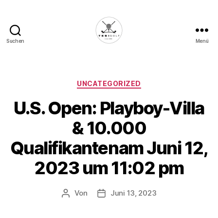
Suchen
Menü
Die
Golffabrik
-
Deine
Kategorien
UNCATEGORIZED
Plattform
U.S. Open: Playboy-Villa
für
Golfbegeisterte!
& 10.000
Qualifikantenam Juni 12,
2023 um 11:02 pm
Von
Juni 13, 2023
Beitragsautor
Veröffentlichungsdatum