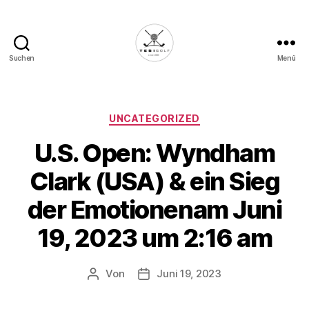
Suchen
Menü
Die
Golffabrik
-
Deine
Kategorien
UNCATEGORIZED
Plattform
U.S. Open: Wyndham
für
Golfbegeisterte!
Clark (USA) & ein Sieg
der Emotionenam Juni
19, 2023 um 2:16 am
Von
Juni 19, 2023
Beitragsautor
Veröffentlichungsdatum