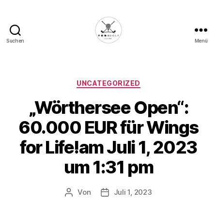
Suchen
Menü
Die
Golffabrik
-
Deine
Kategorien
UNCATEGORIZED
Plattform
„Wörthersee Open“:
für
Golfbegeisterte!
60.000 EUR für Wings
for Life!am Juli 1, 2023
um 1:31 pm
Von
Juli 1, 2023
Beitragsautor
Veröffentlichungsdatum