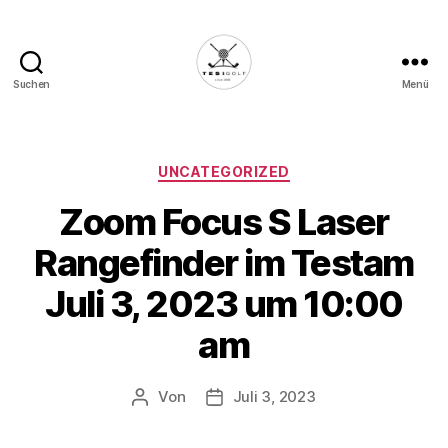
Suchen
Menü
Die
Golffabrik
-
Deine
Kategorien
UNCATEGORIZED
Plattform
Zoom Focus S Laser
für
Golfbegeisterte!
Rangefinder im Testam
Juli 3, 2023 um 10:00
am
Von
Juli 3, 2023
Beitragsautor
Veröffentlichungsdatum