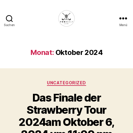
Suchen
Menü
Die
Golffabrik
-
Deine
Monat:
Oktober 2024
Plattform
für
Golfbegeisterte!
Kategorien
UNCATEGORIZED
Das Finale der
Strawberry Tour
2024am Oktober 6,