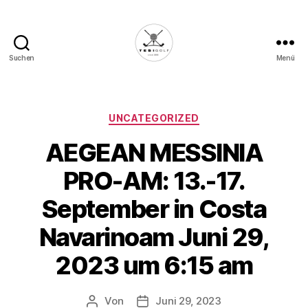
Suchen
Menü
Die
Golffabrik
-
Deine
Kategorien
UNCATEGORIZED
Plattform
AEGEAN MESSINIA
für
Golfbegeisterte!
PRO-AM: 13.-17.
September in Costa
Navarinoam Juni 29,
2023 um 6:15 am
Von
Juni 29, 2023
Beitragsautor
Veröffentlichungsdatum