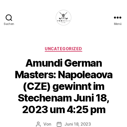
Suchen
Menü
Die
Golffabrik
-
Deine
Kategorien
UNCATEGORIZED
Plattform
Amundi German
für
Golfbegeisterte!
Masters: Napoleaova
(CZE) gewinnt im
Stechenam Juni 18,
2023 um 4:25 pm
Von
Juni 18, 2023
Beitragsautor
Veröffentlichungsdatum