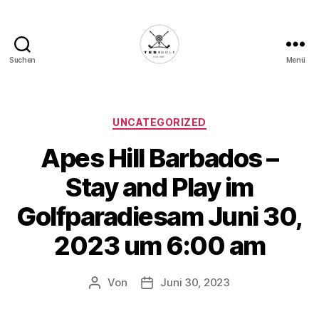
Suchen
Menü
Die
Golffabrik
-
Deine
Kategorien
UNCATEGORIZED
Plattform
Apes Hill Barbados –
für
Golfbegeisterte!
Stay and Play im
Golfparadiesam Juni 30,
2023 um 6:00 am
Von
Juni 30, 2023
Beitragsautor
Veröffentlichungsdatum