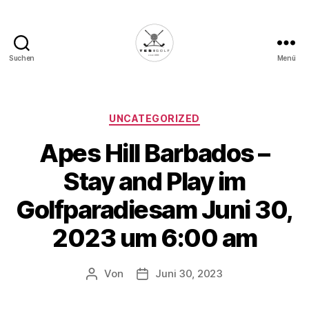
Suchen
Menü
Die
Golffabrik
-
Deine
Kategorien
UNCATEGORIZED
Plattform
Apes Hill Barbados –
für
Golfbegeisterte!
Stay and Play im
Golfparadiesam Juni 30,
2023 um 6:00 am
Von
Juni 30, 2023
Beitragsautor
Veröffentlichungsdatum