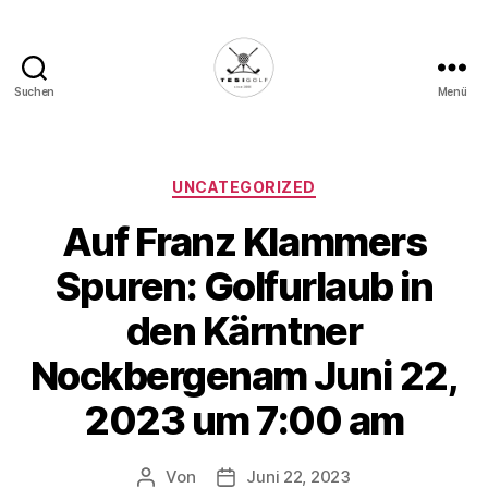
Suchen
Menü
Die
Golffabrik
-
Deine
Kategorien
UNCATEGORIZED
Plattform
Auf Franz Klammers
für
Golfbegeisterte!
Spuren: Golfurlaub in
den Kärntner
Nockbergenam Juni 22,
2023 um 7:00 am
Von
Juni 22, 2023
Beitragsautor
Veröffentlichungsdatum